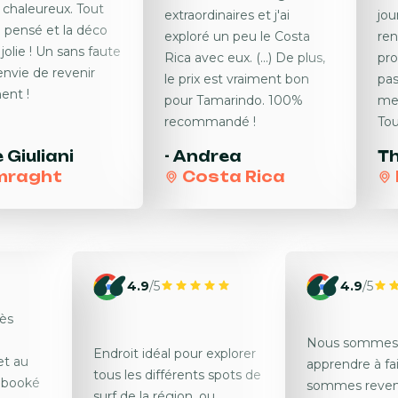
l chaleureux. Tout
extraordinaires et j'ai
jou
n pensé et la déco
exploré un peu le Costa
ren
 jolie ! Un sans faute
Rica avec eux. (...) De plus,
pro
envie de revenir
le prix est vraiment bon
pas
ent !
pour Tamarindo. 100%
mer
recommandé !
Tou
e
Giuliani
-
Andrea
T
mraght
Costa Rica
4.9
/5
4.9
/5
rès
Nous sommes 
Endroit idéal pour explorer
et au
apprendre à fai
tous les différents spots de
 booké
sommes reve
surf de la région, ou