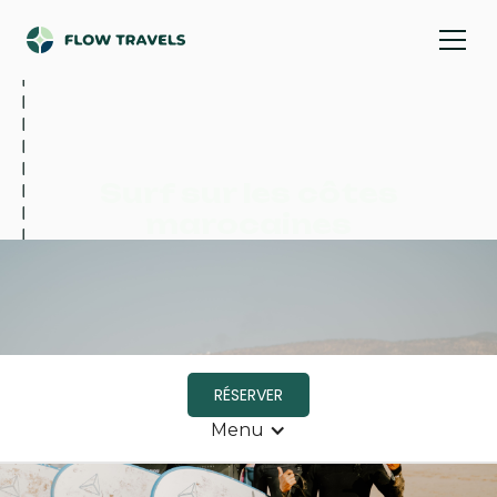
Surf sur les côtes
marocaines
RÉSERVER
Menu
Flow Travel
Séjours
Surf sur les côtes marocaines