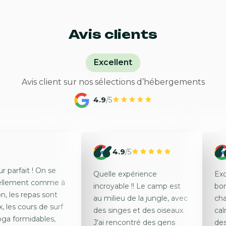
Avis clients
Excellent
Avis client sur nos sélections d’hébergements
4.9
/5
4.9
/5
r parfait ! On se
Quelle expérience
Exc
éellement comme à
incroyable !! Le camp est
bon
n, les repas sont
au milieu de la jungle, avec
cha
x, les cours de surf
des singes et des oiseaux.
ca
oga formidables,
J'ai rencontré des gens
des