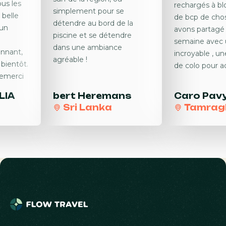
ous les
rechargés à bl
simplement pour se
 belle
de bcp de chos
détendre au bord de la
 un
avons partagé
piscine et se détendre
semaine avec 
dans une ambiance
onnant,
incroyable , u
agréable !
 bientôt.
de colo pour adu
remerci
LIA
bert
Heremans
Caro
Pav
Sri Lanka
Tamrag