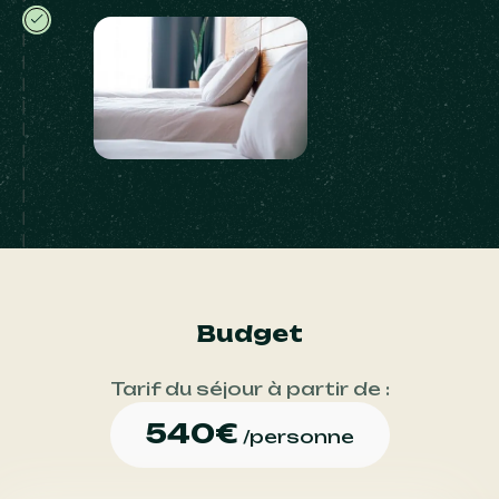
Budget
×
-10 % sur votre séjour Surf au Maroc
Tarif du séjour à partir de :
540
€
/personne
Vagues, soleil et ambiance surf… et si votre
prochaine destination était le Maroc ?